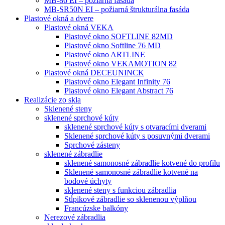
MB-86 EI – požiarná fasáda
MB-SR50N EI – požiarná štrukturálna fasáda
Plastové okná a dvere
Plastové okná VEKA
Plastové okno SOFTLINE 82MD
Plastové okno Softline 76 MD
Plastové okno ARTLINE
Plastové okno VEKAMOTION 82
Plastové okná DECEUNINCK
Plastové okno Elegant Infinity 76
Plastové okno Elegant Abstract 76
Realizácie zo skla
Sklenené steny
sklenené sprchové kúty
sklenené sprchové kúty s otvaracími dverami
Sklenené sprchové kúty s posuvnými dverami
Sprchové zásteny
sklenené zábradlie
sklenené samonosné zábradlie kotvené do profilu
Sklenené samonosné zábradlie kotvené na
bodové úchyty
sklenené steny s funkciou zábradlia
Stĺpikové zábradlie so sklenenou výplňou
Francúzske balkóny
Nerezové zábradlia