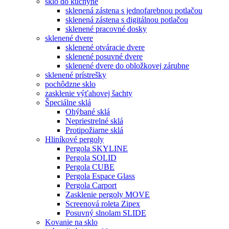
sklo do kuchyne
sklenená zástena s jednofarebnou potlačou
sklenená zástena s digitálnou potlačou
sklenené pracovné dosky
sklenené dvere
sklenené otváracie dvere
sklenené posuvné dvere
sklenené dvere do obložkovej zárubne
sklenené prístrešky
pochôdzne sklo
zasklenie výťahovej šachty
Špeciálne sklá
Ohýbané sklá
Nepriestrelné sklá
Protipožiarne sklá
Hliníkové pergoly
Pergola SKYLINE
Pergola SOLID
Pergola CUBE
Pergola Espace Glass
Pergola Carport
Zasklenie pergoly MOVE
Screenová roleta Zipex
Posuvný slnolam SLIDE
Kovanie na sklo