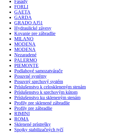
Fasády
FORLI
GAETA
GARDA
GRADO AJ51
Hydraulické závesy
Kovanie pre zábradlie
MILANO
MODENA
MODENA
Nezaradené
PALERMO
PIEMONTE
Podlahové samozatvárače
Posuvné systémy
Posuvný sprchový systém
Príslušenstvo k celoskleneným stenám
Príslušenstvo k sprchovým kútom
Príslušenstvo ku skleneným stenám
Profily pre sklenené zábradlie
Profily pre zábradlie
RIMINI
ROMA
Sklenené prístrešky
Spojky stabilizačných tyčí