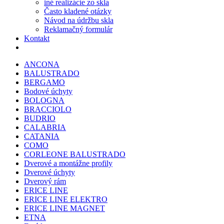
iné realizácie zo skla
Často kladené otázky
Návod na údržbu skla
Reklamačný formulár
Kontakt
ANCONA
BALUSTRADO
BERGAMO
Bodové úchyty
BOLOGNA
BRACCIOLO
BUDRIO
CALABRIA
CATANIA
COMO
CORLEONE BALUSTRADO
Dverové a montážne profily
Dverové úchyty
Dverový rám
ERICE LINE
ERICE LINE ELEKTRO
ERICE LINE MAGNET
ETNA