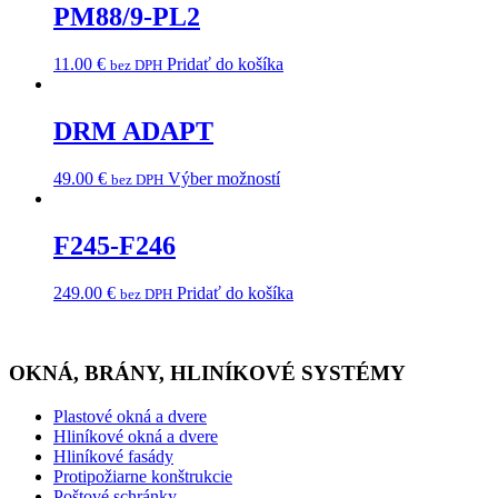
PM88/9-PL2
11.00
€
Pridať do košíka
bez DPH
DRM ADAPT
49.00
€
Výber možností
bez DPH
F245-F246
249.00
€
Pridať do košíka
bez DPH
OKNÁ, BRÁNY, HLINÍKOVÉ SYSTÉMY
Plastové okná a dvere
Hliníkové okná a dvere
Hliníkové fasády
Protipožiarne konštrukcie
Poštové schránky