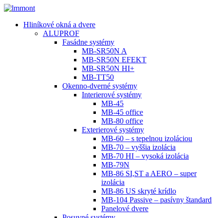
Hliníkové okná a dvere
ALUPROF
Fasádne systémy
MB-SR50N A
MB-SR50N EFEKT
MB-SR50N HI+
MB-TT50
Okenno-dverné systémy
Interierové systémy
MB-45
MB-45 office
MB-80 office
Exterierové systémy
MB-60 – s tepelnou izoláciou
MB-70 – vyššia izolácia
MB-70 HI – vysoká izolácia
MB-79N
MB-86 SI,ST a AERO – super
izolácia
MB-86 US skryté krídlo
MB-104 Passive – pasívny štandard
Panelové dvere
Posuvné systémy