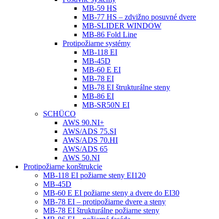
MB-59 HS
MB-77 HS – zdvižno posuvné dvere
MB-SLIDER WINDOW
MB-86 Fold Line
Protipožiarne systémy
MB-118 EI
MB-45D
MB-60 E EI
MB-78 EI
MB-78 EI štrukturálne steny
MB-86 EI
MB-SR50N EI
SCHÜCO
AWS 90.NI+
AWS/ADS 75.SI
AWS/ADS 70.HI
AWS/ADS 65
AWS 50.NI
Protipožiarne konštrukcie
MB-118 EI požiarne steny EI120
MB-45D
MB-60 E EI požiarne steny a dvere do EI30
MB-78 EI – protipožiarne dvere a steny
MB-78 EI štrukturálne požiarne steny