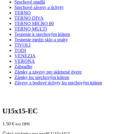
Sprchové madlá
Sprchové závesy a úchyty
TERNO
TERNO DIVA
TERNO MICRO 80
TERNO MULTI
Tesnenie k sprchovým kútom
Tesnenie medzi sklo a prahy
TIVOLI
TODI
VENEZIA
VERONA
Zábradlie
Zámky a závesy pre sklenené dvere
Zámky ku sprchovým kútom
Závesy a bodové úchyty ku sprchovým kútom
U15x15-EC
1.50
€
bez DPH
Čelná záslepka pre profil U15x15/2