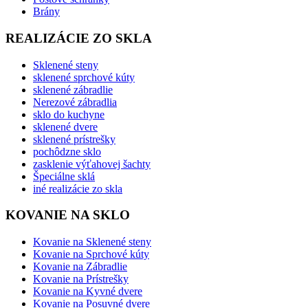
Brány
REALIZÁCIE ZO SKLA
Sklenené steny
sklenené sprchové kúty
sklenené zábradlie
Nerezové zábradlia
sklo do kuchyne
sklenené dvere
sklenené prístrešky
pochôdzne sklo
zasklenie výťahovej šachty
Špeciálne sklá
iné realizácie zo skla
KOVANIE NA SKLO
Kovanie na Sklenené steny
Kovanie na Sprchové kúty
Kovanie na Zábradlie
Kovanie na Prístrešky
Kovanie na Kyvné dvere
Kovanie na Posuvné dvere